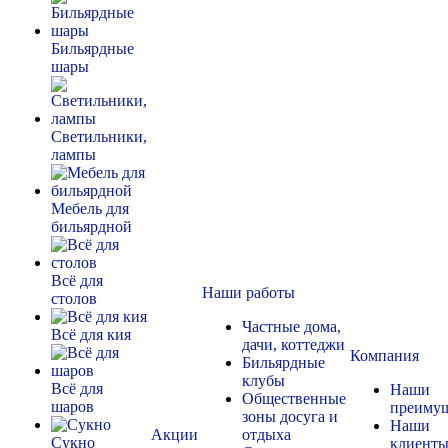
Бильярдные
шары
Светильники,
лампы
Мебель для
бильярдной
Всё для
Наши работы
столов
Частные дома,
Всё для кия
дачи, коттеджи
Компания
Бильярдные
клубы
Всё для
Наши
Общественные
шаров
преимущ
зоны досуга и
Наши
Акции
отдыха
Сукно
клиент