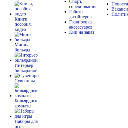
Спорт,
Новост
соревнования
Ваканс
Работы
Полити
дизайнеров
Книги,
Гравировка
пособия,
аксессуаров
видео
Кии на заказ
Мини-
бильярд
Интерьер
бильярдной
Сувениры
Бильярдные
комнаты
Наборы для
игры